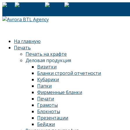
+7 (846) 379-41-38
volga42@avrorabtl.ru
На главную
Печать
Печать на крафте
Деловая продукция
Визитки
Бланки строгой отчетности
Кубарики
Папки
Фирменные бланки
Печати
Грамоты
Блокноты
Презентации
Бейджи