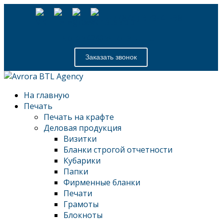
+7 (846) 379-41-38
volga42@avrorabtl.ru
Заказать звонок
На главную
Печать
Печать на крафте
Деловая продукция
Визитки
Бланки строгой отчетности
Кубарики
Папки
Фирменные бланки
Печати
Грамоты
Блокноты