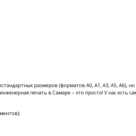
андартных размеров (форматов А0, А1, А3, А5, А6), но
инженерная печать в Самаре – это просто! У нас есть
ментов);