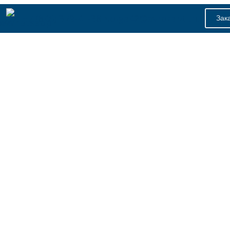
+7 (846) 379-41-38
volga42@avrorabtl.ru
Зак