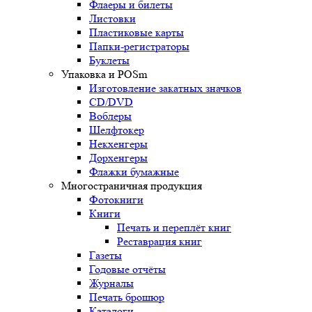
Флаеры и билеты
Листовки
Пластиковые карты
Папки-регистраторы
Буклеты
Упаковка и POSm
Изготовление закатных значков
CD/DVD
Воблеры
Шелфтокер
Некхенгеры
Дорхенгеры
Флажки бумажные
Многостраничная продукция
Фотокниги
Книги
Печать и переплёт книг
Реставрация книг
Газеты
Годовые отчёты
Журналы
Печать брошюр
Каталоги