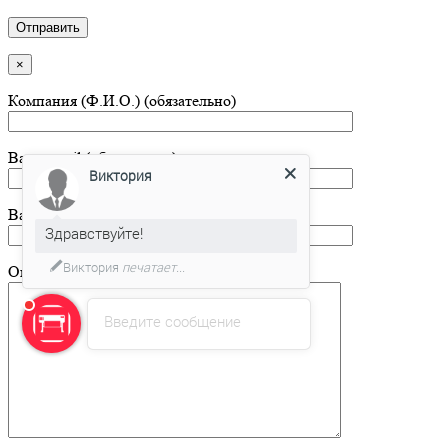
×
Компания (Ф.И.О.) (обязательно)
Ваш e-mail (обязательно)
Виктория
Ваш телефон (по желанию)
Здравствуйте!
Виктория
печатает...
Описание заказа (по желанию)
Введите сообщение