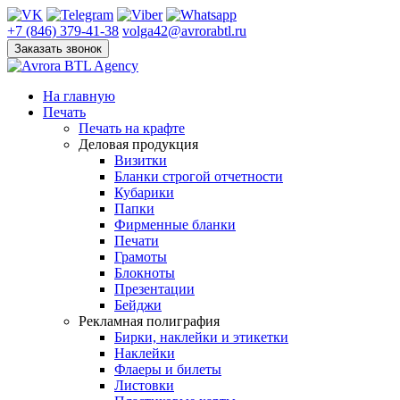
+7 (846) 379-41-38
volga42@avrorabtl.ru
Заказать звонок
На главную
Печать
Печать на крафте
Деловая продукция
Визитки
Бланки строгой отчетности
Кубарики
Папки
Фирменные бланки
Печати
Грамоты
Блокноты
Презентации
Бейджи
Рекламная полиграфия
Бирки, наклейки и этикетки
Наклейки
Флаеры и билеты
Листовки