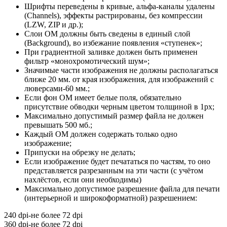
Шрифты переведены в кривые, альфа-каналы удалены
(Channels), эффекты растрированы, без компрессии
(LZW, ZIP и др.);
Слои ОМ должны быть сведены в единый слой
(Background), во избежание появления «ступенек»;
При градиентной заливке должен быть применен
фильтр «монохромотический шум»;
Значимые части изображения не должны располагаться
ближе 20 мм. от края изображения, для изображений с
люверсами-60 мм.;
Если фон ОМ имеет белые поля, обязательно
присутствие обводки черным цветом толщиной в 1px;
Максимально допустимый размер файла не должен
превышать 500 мб.;
Каждый ОМ должен содержать только одно
изображение;
Припуски на обрезку не делать;
Если изображение будет печататься по частям, то оно
представляется разрезанным на эти части (с учётом
нахлёстов, если они необходимы)
Максимально допустимое разрешение файла для печати
(интерьерной и широкоформатной) разрешением:
240 dpi-не более 72 dpi
360 dpi-не более 72 dpi