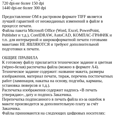
720 dpi-не более 150 dpi
1440 dpi-не более 300 dpi
Предоставление ОМ в растровом формате TIFF является
лучшей гарантией от неожиданных изменений в файле в
процессе печати.
Файлы пакета Microsoft Office (Word, Excel, PowerPoint,
Publisher и т.д.), CorelDRAW, AutoCAD, КОМПАС-ГРАФИК и
т.п. для интерьерной и широкоформатной печати готовыми
макетами НЕ ЯВЛЯЮТСЯ и требуют дополнительной
подготовки к печати.
ОБЩИЕ ПРАВИЛА
К готовому файлу прилагается техническое задание и цветная
(чёрно-белая) распечатка файла (можно в формате А4).
Техническое задание содержит: название макета, размеры
изображения, материал печати, тираж, перечень постпечатных
работ (ламинация, накатка на основу, подгибы, карманы,
установка люверсов и т.д.).
Распечатка изображения содержит надпись «В печать
утверждаю», дату и подпись Заказчика.
Перепечатка подписанного в печать файла из-за ошибок в
макете производится за дополнительную плату за счёт
Заказчика.
Файлы принимаются на следующих цифровых носителях: